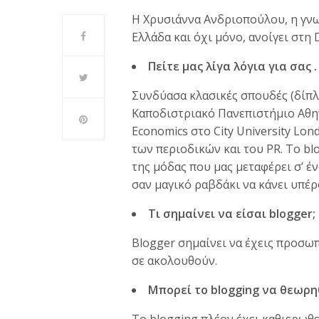
Η Χρυσιάννα Ανδριοπούλου, η γνω
Ελλάδα και όχι μόνο, ανοίγει στη 
Πείτε μας λίγα λόγια για σας .
Συνδύασα κλασικές σπουδές (δίπλ
Καποδιστριακό Πανεπιστήμιο Αθην
Economics στο City University Lo
των περιοδικών και του PR. Το bl
της μόδας που μας μεταφέρει σ’ έ
σαν μαγικό ραβδάκι να κάνει υπέ
Τι σημαίνει να είσαι blogger;
Blogger σημαίνει να έχεις προσωπ
σε ακολουθούν.
Μπορεί το blogging να θεωρη