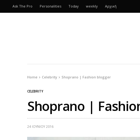
Ask The Pro
Personalities
Today
weekly
Αρχική
Home
Celebrity
Shoprano | Fashion blogger
CELEBRITY
Shoprano | Fashio
24 ΙΟΥΝΊΟΥ 2016