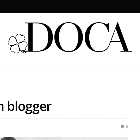
n blogger
0