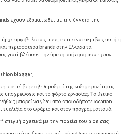
ί και ναι, μπορεί να θεωρηθεί επάγγελμα αν κάποιος
ands έχουν εξοικειωθεί με την έννοια της
πήρχε αμφιβολία ως προς το τι είναι ακριβώς αυτή η
 και περισσότερα brands στην Ελλάδα τα
ους γιατί βλέπουν την άμεση απήχηση που έχουν
shion blogger;
γουρα ποτέ βαρετή! Οι ρυθμοί της καθημερινότητας
ις υποχρεώσεις και το φόρτο εργασίας. Το θετικό
υνήθως μπορεί να γίνει από οποιοδήποτε location
χει ευελιξία στο ωράριο και στον προγραμματισμό.
 στιγμή σχετικά με την πορεία του blog σας;
υναρπαστική με διαφορετικό τρόπο! Από εντυπωσιακά