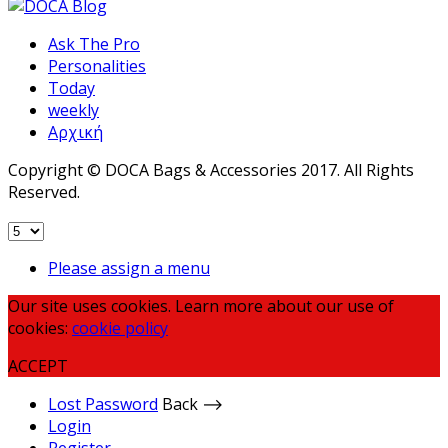
Ask The Pro
Personalities
Today
weekly
Αρχική
Copyright © DOCA Bags & Accessories 2017. All Rights
Reserved.
Please assign a menu
Our site uses cookies. Learn more about our use of
cookies:
cookie policy
ACCEPT
Lost Password
Back ⟶
Login
Register