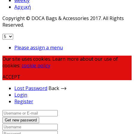
weekly
Αρχική
Copyright © DOCA Bags & Accessories 2017. All Rights
Reserved.
Please assign a menu
Our site uses cookies. Learn more about our use of
cookies:
cookie policy
ACCEPT
Lost Password
Back ⟶
Login
Register
Get new password