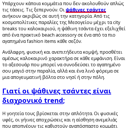
Υπάρχουν κάποια κομμάτια που δεν ακολουθούν απλώς
τις τάσεις. Τις ξεπερνούν. Οι
ψάθινες τσάντες
ανήκουν ακριβώς σε αυτή την κατηγορία. Από τις
κοσμοπολίτικες παραλίες της Μεσογείου μέχρι τα city
breaks του καλοκαιριού, η ψάθινη τσάντα έχει εξελιχθεί
από ένα πρακτικό beach accessory σε ένα από τα πιο
αγαπημένα fashion items κάθε σεζόν.
Ανάλαφρη, φυσική και ανεπιτήδευτα κομψή, προσθέτει
αμέσως καλοκαιρινό χαρακτήρα σε κάθε εμφάνιση. Είναι
το αξεσουάρ που μπορεί να συνοδεύσει το αγαπημένο
σου μαγιό στην παραλία, αλλά και ένα λινό φόρεμα σε
μια απογευματινή βόλτα στο νησί ή στην πόλη.
Γιατί οι ψάθινες τσάντες είναι
διαχρονικό
trend
;
Η γοητεία τους βρίσκεται στην απλότητα. Οι φυσικές
υφές, οι γήινες αποχρώσεις και η αίσθηση ανεμελιάς
που αποπνέουν τις καθιστούν αναπόσπαστο κομμάτι