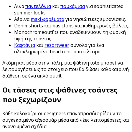
Λινά
παντελόνια
και
πουκάμισα
για sophisticated
summer looks.
Αέρινα
maxi φορέματα
για νησιώτικες εμφανίσεις.
Denimshorts και basictops για καθημερινές βόλτες.
Monochromeoutfits που αναδεικνύουν τη φυσική
υφή της τσάντας.
Καφτάνια
και
resortwear
σύνολα για ένα
ολοκληρωμένο beach chic αποτέλεσμα.
Ακόμη και μέσα στην πόλη, μια ψάθινη tote μπορεί να
λειτουργήσει ως το στοιχείο που θα δώσει καλοκαιρινή
διάθεση σε ένα απλό outfit.
Οι τάσεις στις ψάθινες τσάντες
που ξεχωρίζουν
Κάθε καλοκαίρι οι designers επαναπροσδιορίζουν το
συγκεκριμένο αξεσουάρ μέσα από νέες λεπτομέρειες και
ανανεωμένα σχέδια.