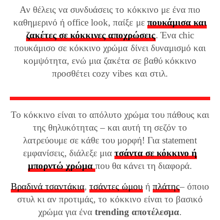
Αν θέλεις να συνδυάσεις το κόκκινο με ένα πιο
καθημερινό ή office look, παίξε με
πουκάμισα και
ζακέτες σε κόκκινες αποχρώσεις
. Ένα chic
πουκάμισο σε κόκκινο χρώμα δίνει δυναμισμό και
κομψότητα, ενώ μια ζακέτα σε βαθύ κόκκινο
προσθέτει cozy vibes και στιλ.
Το κόκκινο είναι το απόλυτο χρώμα του πάθους και
της θηλυκότητας – και αυτή τη σεζόν το
λατρεύουμε σε κάθε του μορφή! Για statement
εμφανίσεις, διάλεξε μια
τσάντα σε κόκκινο ή
μπορντώ χρώμα
που θα κάνει τη διαφορά.
Βραδινά τσαντάκια
,
τσάντες ώμου
ή
πλάτης
– όποιο
στυλ κι αν προτιμάς, το κόκκινο είναι το βασικό
χρώμα για ένα
trending αποτέλεσμα
.