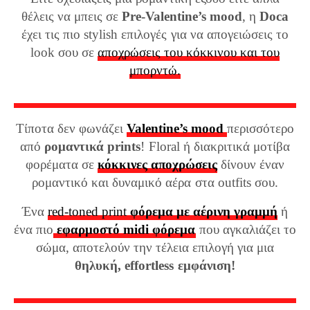
θέλεις να μπεις σε
Pre-Valentine’s mood
, η
Doca
έχει τις πιο stylish επιλογές για να απογειώσεις το
look σου σε
αποχρώσεις του κόκκινου και του
μπορντώ.
Τίποτα δεν φωνάζει
Valentine’s mood
περισσότερο
από
ρομαντικά prints
! Floral ή διακριτικά μοτίβα
φορέματα σε
κόκκινες αποχρώσεις
δίνουν έναν
ρομαντικό και δυναμικό αέρα στα outfits σου.
Ένα
red-toned print
φόρεμα με αέρινη γραμμή
ή
ένα πιο
εφαρμοστό midi φόρεμα
που αγκαλιάζει το
σώμα, αποτελούν την τέλεια επιλογή για μια
θηλυκή, effortless εμφάνιση!