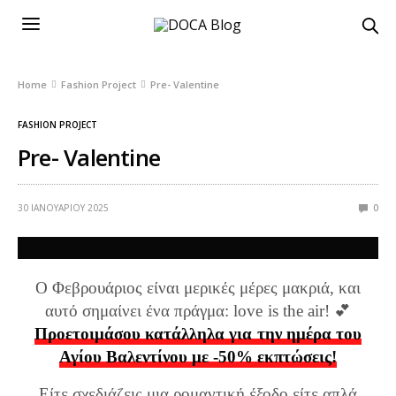
Home
Fashion Project
Pre- Valentine
FASHION PROJECT
Pre- Valentine
30 ΙΑΝΟΥΑΡΊΟΥ 2025
0
Ο Φεβρουάριος είναι μερικές μέρες μακριά, και
αυτό σημαίνει ένα πράγμα: love is the air! 💕
Προετοιμάσου κατάλληλα για την ημέρα του
Αγίου Βαλεντίνου με -50% εκπτώσεις!
Είτε σχεδιάζεις μια ρομαντική έξοδο είτε απλά