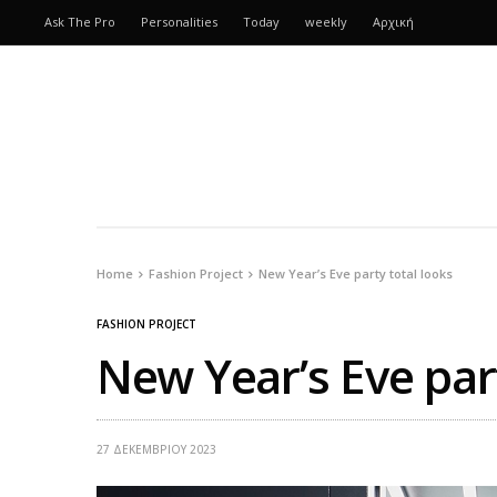
Ask The Pro
Personalities
Today
weekly
Αρχική
Home
Fashion Project
New Year’s Eve party total looks
FASHION PROJECT
New Year’s Eve part
27 ΔΕΚΕΜΒΡΊΟΥ 2023