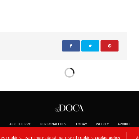
ASK THE PRO
PERSONALITIES
TODAY
WEEKLY
ΑΡΧΙΚΉ
Copyright © DOCA Bags & Accessories 2017. All Rights Reserved.
ses cookies. Learn more about our use of cookies:
cookie policy
A