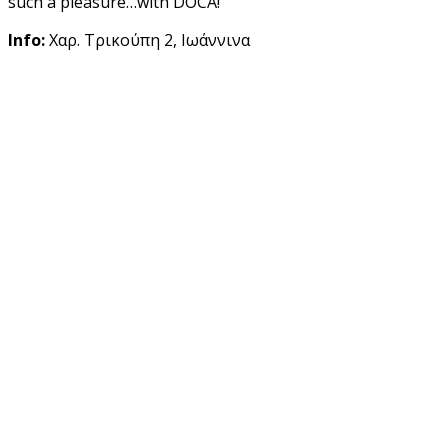
such a pleasure…with DOCA!
Info:
Χαρ. Τρικούπη 2, Ιωάννινα