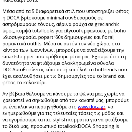
Μέσα από τα 5 διαφορετικά στιλ που υποστηρίζει φέτος
η DOCA βρίσκουμε minimal συνδυασμούς σε
ασπρόμαυρους τόνους, αέρινα ρούχα σε grecianchic
ύφος, κομψά totallooks για citycool εμφανίσεις με boho
ιδιοσυγκρασία, popart ’60s δημιουργίες και floral,
ρομαντικά outfits. Μέσα σε αυτόν τον νέο χώρο, στο
κέντρο των Ιωαννίνων, μπορούμε να αναδείξουμε την
smartshopper που κρύβουμε μέσα μας. Έχουμε έτσι τη
δυνατότητα να φτιάξουμε ολοκληρωμένα σύνολα
DOCAυιοθετώντας κάποιο -ή και όλα!- τα hottrends που
έχει ακολουθήσει με τις δημιουργίες του το brand και
φέτος το καλοκαίρι.
Αν βέβαια θέλουμε να κάνουμε τα ψώνια μας χωρίς να
χρειαστεί να σηκωθούμε από τον καναπέ μας, μπορούμε
με ένα κλικ να περιηγηθούμε στο
www.doca.gr
, να
ενημερωθούμε για τις τελευταίες τάσεις τις μόδας και
να αγοράσουμε τα πιο stylish κομμάτια για να φτιάξουμε
το δικό μας, προσωπικό totallookDOCA. Shopping is