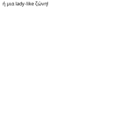
ή μια lady-like ζώνη!