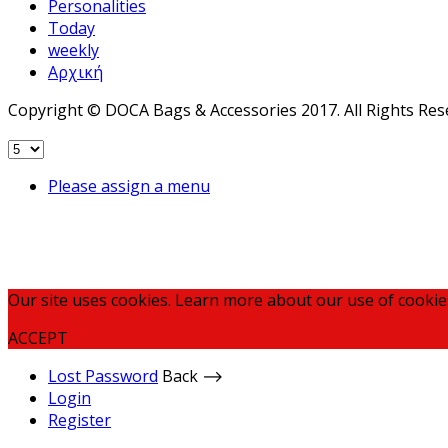
Personalities
Today
weekly
Αρχική
Copyright © DOCA Bags & Accessories 2017. All Rights Res
Please assign a menu
Our site uses cookies. Learn more about our use of cookie
ACCEPT
Lost Password
Back ⟶
Login
Register