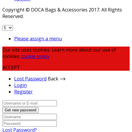
Copyright © DOCA Bags & Accessories 2017. All Rights
Reserved.
Please assign a menu
Our site uses cookies. Learn more about our use of
cookies:
cookie policy
ACCEPT
Lost Password
Back ⟶
Login
Register
Get new password
Lost Password?