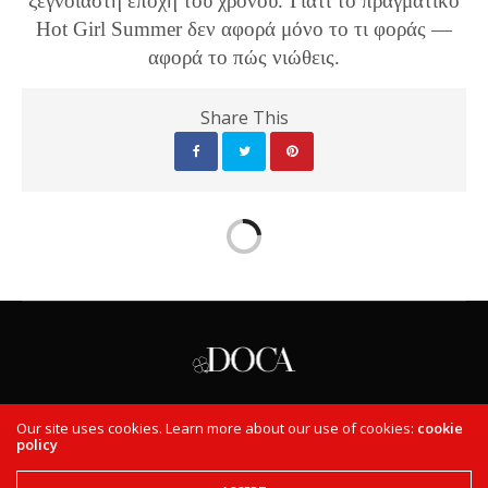
ξέγνοιαστη εποχή του χρόνου. Γιατί το πραγματικό
Hot Girl Summer δεν αφορά μόνο το τι φοράς —
αφορά το πώς νιώθεις.
Share This
ASK THE PRO
PERSONALITIES
TODAY
WEEKLY
Our site uses cookies. Learn more about our use of cookies:
cookie
policy
ΑΡΧΙΚΉ
Copyright © DOCA Bags & Accessories 2017. All Rights Reserved.