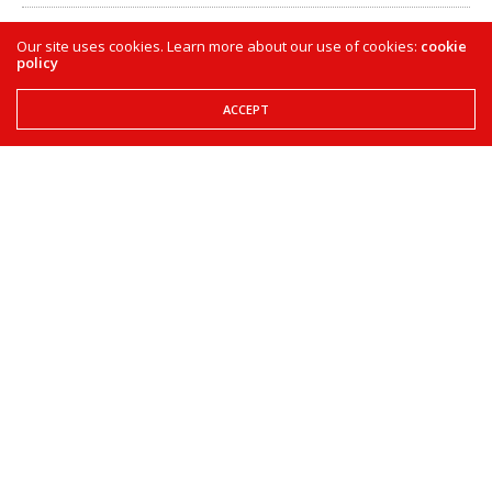
17 ΝΟΕΜΒΡΊΟΥ 2024
0
Our site uses cookies. Learn more about our use of cookies:
cookie
policy
ACCEPT