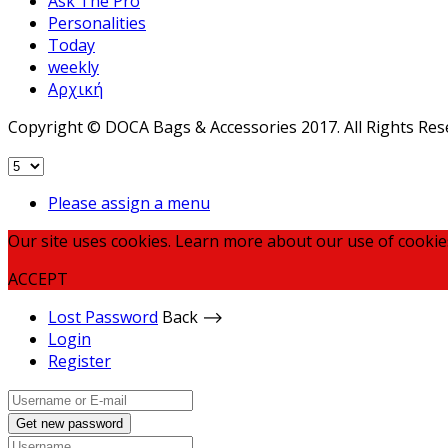
Ask The Pro
Personalities
Today
weekly
Αρχική
Copyright © DOCA Bags & Accessories 2017. All Rights Res
Please assign a menu
Our site uses cookies. Learn more about our use of cookie
ACCEPT
Lost Password
Back ⟶
Login
Register
Get new password