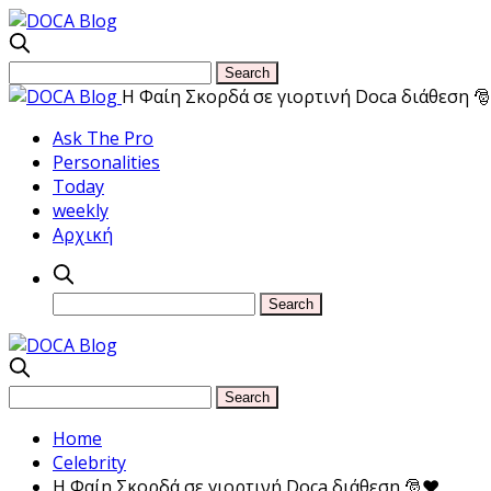
Η Φαίη Σκορδά σε γιορτινή Doca διάθεση 
Ask The Pro
Personalities
Today
weekly
Αρχική
Home
Celebrity
Η Φαίη Σκορδά σε γιορτινή Doca διάθεση 🎅❤