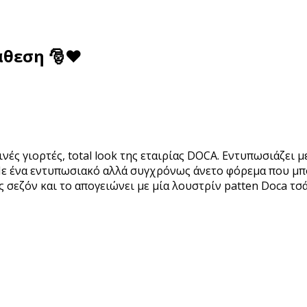
άθεση 🎅❤
ινές γιορτές, total look της εταιρίας DOCA. Εντυπωσιάζει 
 Με ένα εντυπωσιακό αλλά συγχρόνως άνετο φόρεμα που μπο
 σεζόν και το απογειώνει με μία λουστρίν patten Doca τσ