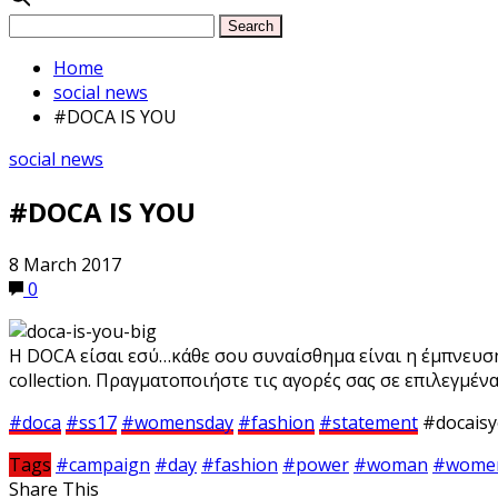
Home
social news
#DOCA IS YOU
social news
#DOCA IS YOU
8 March 2017
0
Η DOCA είσαι εσύ…κάθε σου συναίσθημα είναι η έμπνευση 
collection. Πραγματοποιήστε τις αγορές σας σε επιλεγμέ
#
doca
#
ss17
#
womensday
#
fashion
#
statement
#docais
Tags
#campaign
#day
#fashion
#power
#woman
#wome
Share This