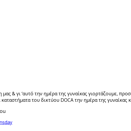
μας & γι ‘αυτό την ημέρα της γυναίκας γιορτάζουμε, προσ
να καταστήματα του δικτύου DOCA την ημέρα της γυναίκας 
you
nsday