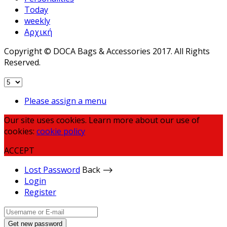
Today
weekly
Αρχική
Copyright © DOCA Bags & Accessories 2017. All Rights
Reserved.
Please assign a menu
Our site uses cookies. Learn more about our use of
cookies:
cookie policy
ACCEPT
Lost Password
Back ⟶
Login
Register
Get new password