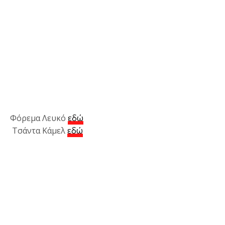
Φόρεμα Λευκό
εδώ
Τσάντα Κάμελ
εδώ