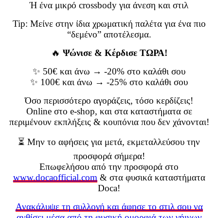
Ή ένα μικρό crossbody για άνεση και στιλ
Tip: Μείνε στην ίδια χρωματική παλέτα για ένα πιο
“δεμένο” αποτέλεσμα.
🔥
Ψώνισε & Κέρδισε ΤΩΡΑ!
✨ 50€ και άνω → -20% στο καλάθι σου
✨ 100€ και άνω → -25% στο καλάθι σου
Όσο περισσότερο αγοράζεις, τόσο κερδίζεις!
Online στο e-shop, και στα καταστήματα σε
περιμένουν εκπλήξεις & κουπόνια που δεν χάνονται!
⏳ Μην το αφήσεις για μετά, εκμεταλλεύσου την
προσφορά σήμερα!
Επωφελήσου από την προσφορά στο
www.docaofficial.com
& στα φυσικά καταστήματα
Doca!
Ανακάλυψε τη συλλογή και άφησε το στιλ σου να
ανθίσει μέσα από τη φυσική ομορφιά των γήινων