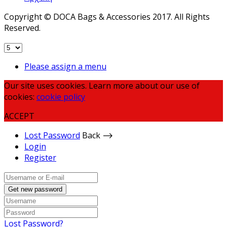
Copyright © DOCA Bags & Accessories 2017. All Rights
Reserved.
Please assign a menu
Our site uses cookies. Learn more about our use of
cookies:
cookie policy
ACCEPT
Lost Password
Back ⟶
Login
Register
Get new password
Lost Password?