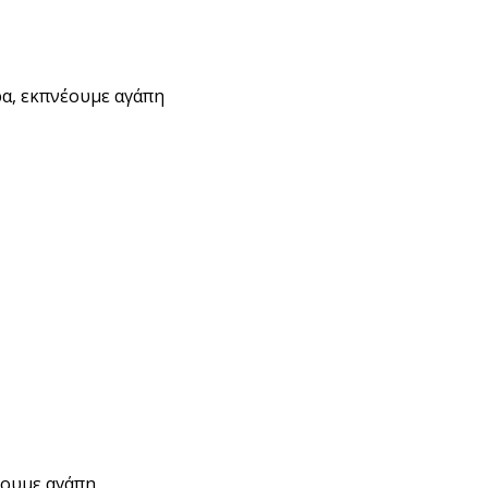
ρα, εκπνέουμε αγάπη
έουμε αγάπη