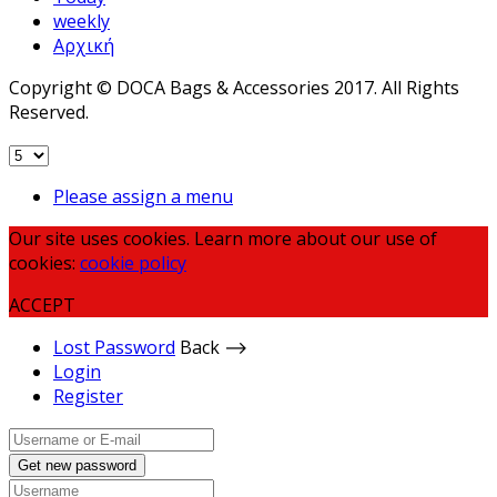
weekly
Αρχική
Copyright © DOCA Bags & Accessories 2017. All Rights
Reserved.
Please assign a menu
Our site uses cookies. Learn more about our use of
cookies:
cookie policy
ACCEPT
Lost Password
Back ⟶
Login
Register
Get new password