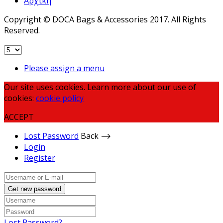
Αρχική
Copyright © DOCA Bags & Accessories 2017. All Rights
Reserved.
Please assign a menu
Our site uses cookies. Learn more about our use of
cookies:
cookie policy
ACCEPT
Lost Password
Back ⟶
Login
Register
Get new password
Lost Password?