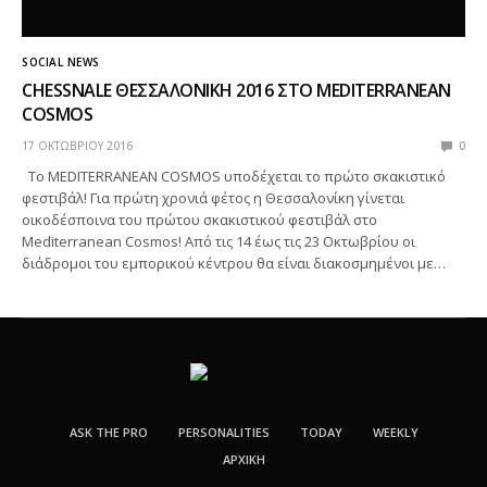
SOCIAL NEWS
CHESSNALE ΘΕΣΣΑΛΟΝΙΚΗ 2016 ΣΤΟ MEDITERRANEAN
COSMOS
17 ΟΚΤΩΒΡΊΟΥ 2016
0
Το MEDITERRANEAN COSMOS υποδέχεται το πρώτο σκακιστικό
φεστιβάλ! Για πρώτη χρoνιά φέτος η Θεσσαλονίκη γίνεται
οικοδέσποινα του πρώτου σκακιστικού φεστιβάλ στο
Mediterranean Cosmos! Από τις 14 έως τις 23 Οκτωβρίου οι
διάδρομοι του εμπορικού κέντρου θα είναι διακοσμημένοι με…
ASK THE PRO
PERSONALITIES
TODAY
WEEKLY
ΑΡΧΙΚΉ