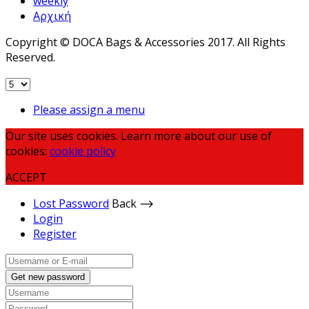
weekly
Αρχική
Copyright © DOCA Bags & Accessories 2017. All Rights
Reserved.
Please assign a menu
Our site uses cookies. Learn more about our use of
cookies:
cookie policy
ACCEPT
Lost Password
Back ⟶
Login
Register
Get new password