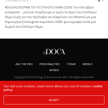
2 ΟΚΤΩΒΡΊΟΥ 2019
0
#DOCAGOESPINK ΓΙΑ ΤΟ ΣΥΛΛΟΓΟ ΑΛΜΑ ΖΩΗΣ Τον Οκτώβριο
γινόμαστε …ροζ και στηρίζουμε κι εμείς το έργο του Συλλόγου
Άλμα Ζωής για την πρόληψη του Καρκίνου του Μαστού με μια
δημιουργική Instagram καμπάνια. Κάθε φωτογραφία είναι μια
δωρεά στο Σύλλογο Άλμα…
ASK THE PRO
PERSONALITIES
TODAY
WEEKLY
ΑΡΧΙΚΉ
Copyright © DOCA Bags & Accessories 2017. All Rights Reserved.
Our site uses cookies. Learn more about our use of cookies:
cookie
policy
ACCEPT