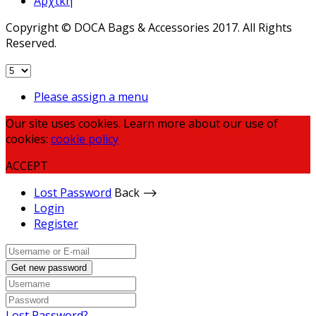
Αρχική
Copyright © DOCA Bags & Accessories 2017. All Rights
Reserved.
Please assign a menu
Our site uses cookies. Learn more about our use of
cookies:
cookie policy
ACCEPT
Lost Password
Back ⟶
Login
Register
Get new password
Lost Password?