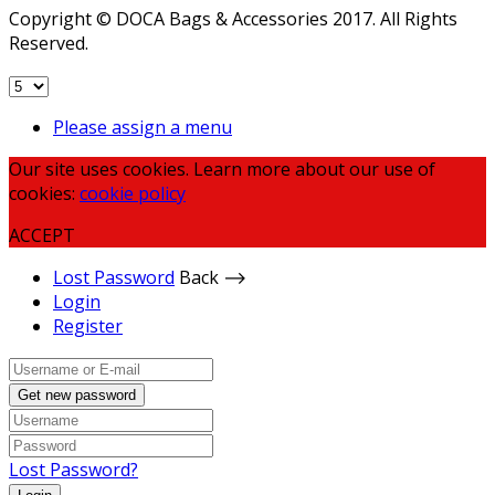
Copyright © DOCA Bags & Accessories 2017. All Rights
Reserved.
Please assign a menu
Our site uses cookies. Learn more about our use of
cookies:
cookie policy
ACCEPT
Lost Password
Back ⟶
Login
Register
Get new password
Lost Password?