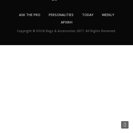
ASK THE PRO
PERSONALITIES
TODAY
WEEKLY
ΑΡΧΙΚΉ
Copyright © DOCA Bags & Accessories 2017. All Rights Reserved.