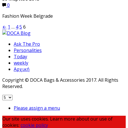
0
Fashion Week Belgrade
Σελιδοποίηση
←
1
…
4
5
6
άρθρων
Ask The Pro
Personalities
Today
weekly
Αρχική
Copyright © DOCA Bags & Accessories 2017. All Rights
Reserved.
Please assign a menu
Our site uses cookies. Learn more about our use of
cookies:
cookie policy