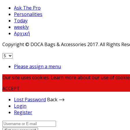
Ask The Pro
Personalities
Today
weekly
Αρχική
Copyright © DOCA Bags & Accessories 2017. All Rights Res
Please assign a menu
Our site uses cookies. Learn more about our use of cookie
ACCEPT
Lost Password
Back ⟶
Login
Register