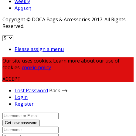
weekly
Αρχική
Copyright © DOCA Bags & Accessories 2017. All Rights
Reserved.
Please assign a menu
Our site uses cookies. Learn more about our use of
cookies:
cookie policy
ACCEPT
Lost Password
Back ⟶
Login
Register
Get new password