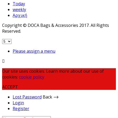
Today
weekly
Αρχική
Copyright © DOCA Bags & Accessories 2017. All Rights
Reserved.
Please assign a menu
Our site uses cookies. Learn more about our use of
cookies:
cookie policy
ACCEPT
Lost Password
Back ⟶
Login
Register