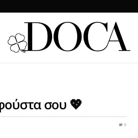
φούστα σου 💖
0