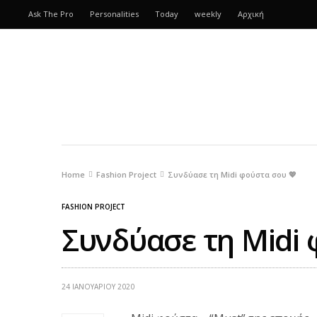
Ask The Pro
Personalities
Today
weekly
Αρχική
Home
Fashion Project
Συνδύασε τη Midi φούστα σου 💖
FASHION PROJECT
Συνδύασε τη Midi 
24 ΙΑΝΟΥΑΡΊΟΥ 2020