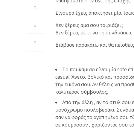
Midi φούστα = “Must” της εποχής
Σίγουρα έχεις αποκτήσει μία, ίσω
Δεν ξέρεις άμα σου ταιριάζει ;
Δεν ξέρεις με τι να τη συνδυάσεις 
Διάβασε παρακάτω και θα πεισθείς.
Το πουκάμισο είναι μία safe επ
casual. Άνετο, βολικό και προσδί
την εικόνα σου. Αν θέλεις να προσθ
καλύτερος σύμβουλος.
Από την άλλη , αν το στυλ σου ε
μονόχρωμο πουλοβεράκι. Συνδυασμ
σαν να φοράς το αγαπημένο σου τζ
σε κουράσουν , χαρίζοντας σου το