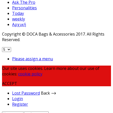
Ask The Pro
Personalities
Today
weekly
Αρχική
Copyright © DOCA Bags & Accessories 2017. All Rights
Reserved.
Please assign a menu
Our site uses cookies. Learn more about our use of
cookies:
cookie policy
ACCEPT
Lost Password
Back ⟶
Login
Register