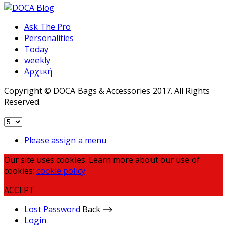
Ask The Pro
Personalities
Today
weekly
Αρχική
Copyright © DOCA Bags & Accessories 2017. All Rights
Reserved.
Please assign a menu
Our site uses cookies. Learn more about our use of
cookies:
cookie policy
ACCEPT
Lost Password
Back ⟶
Login