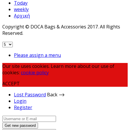
Today
weekly
Αρχική
Copyright © DOCA Bags & Accessories 2017. All Rights
Reserved.
Please assign a menu
Our site uses cookies. Learn more about our use of
cookies:
cookie policy
ACCEPT
Lost Password
Back ⟶
Login
Register
Get new password