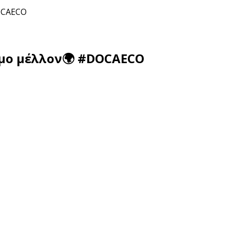
DOCAECO
ιμο μέλλον🌍 #DOCAECO