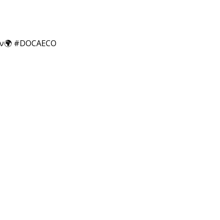
λον🌍 #DOCAECO