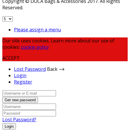
Copyright © DOCA Bags & Accessories 2017. All Rights
Reserved.
Please assign a menu
Our site uses cookies. Learn more about our use of
cookies:
cookie policy
ACCEPT
Lost Password
Back ⟶
Login
Register
Get new password
Lost Password?
Login