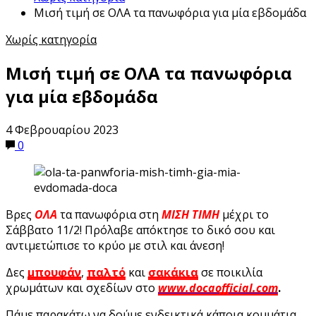
Μισή τιμή σε ΟΛΑ τα πανωφόρια για μία εβδομάδα
Χωρίς κατηγορία
Μισή τιμή σε ΟΛΑ τα πανωφόρια
για μία εβδομάδα
4 Φεβρουαρίου 2023
0
Βρες
ΟΛΑ
τα πανωφόρια στη
ΜΙΣΗ ΤΙΜΗ
μέχρι το
Σάββατο 11/2! Πρόλαβε απόκτησε το δικό σου και
αντιμετώπισε το κρύο με στιλ και άνεση!
Δες
μπουφάν
,
παλτό
και
σακάκια
σε ποικιλία
χρωμάτων και σχεδίων στο
www.docaofficial.com
.
Πάμε παρακάτω να δούμε ενδεικτικά κάποια κομμάτια