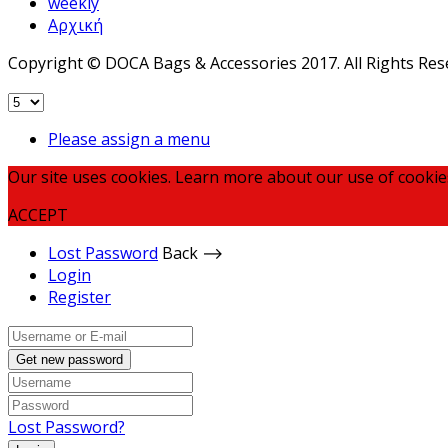
weekly
Αρχική
Copyright © DOCA Bags & Accessories 2017. All Rights Res
Please assign a menu
Our site uses cookies. Learn more about our use of cookie
ACCEPT
Lost Password
Back ⟶
Login
Register
Get new password
Lost Password?