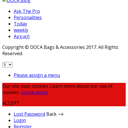
Ask The Pro
Personalities
Today
weekly
Αρχική
Copyright © DOCA Bags & Accessories 2017. All Rights
Reserved.
Please assign a menu
Our site uses cookies. Learn more about our use of
cookies:
cookie policy
ACCEPT
Lost Password
Back ⟶
Login
Register