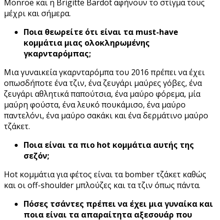
Monroe και η Brigitte Bardot αφήνουν το στίγμα τους
μέχρι και σήμερα.
Ποια θεωρείτε ότι είναι τα must-have
κομμάτια μιας ολοκληρωμένης
γκαρνταρόμπας;
Μια γυναικεία γκαρνταρόμπα του 2016 πρέπει να έχει
οπωσδήποτε ένα τζιν, ένα ζευγάρι μαύρες γόβες, ένα
ζευγάρι αθλητικά παπούτσια, ένα μαύρο φόρεμα, μία
μαύρη φούστα, ένα λευκό πουκάμισο, ένα μαύρο
παντελόνι, ένα μαύρο σακάκι και ένα δερμάτινο μαύρο
τζάκετ.
Ποια είναι τα πιο hot κομμάτια αυτής της
σεζόν;
Hot κομμάτια για φέτος είναι τα bomber τζάκετ καθώς
και οι off-shoulder μπλούζες και τα τζιν όπως πάντα.
Πόσες τσάντες πρέπει να έχει μια γυναίκα και
ποια είναι τα απαραίτητα αξεσουάρ που