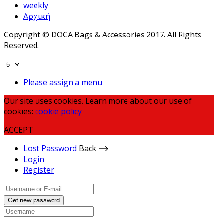
weekly
Αρχική
Copyright © DOCA Bags & Accessories 2017. All Rights
Reserved.
Please assign a menu
Our site uses cookies. Learn more about our use of
cookies:
cookie policy
ACCEPT
Lost Password
Back ⟶
Login
Register
Get new password