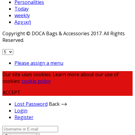
Personalities
Today
weekly
Αρχική
Copyright © DOCA Bags & Accessories 2017. All Rights
Reserved.
Please assign a menu
Our site uses cookies. Learn more about our use of
cookies:
cookie policy
ACCEPT
Lost Password
Back ⟶
Login
Register