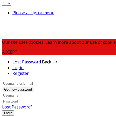
Please assign a menu
Our site uses cookies. Learn more about our use of cookie
ACCEPT
Lost Password
Back ⟶
Login
Register
Get new password
Lost Password?
Login