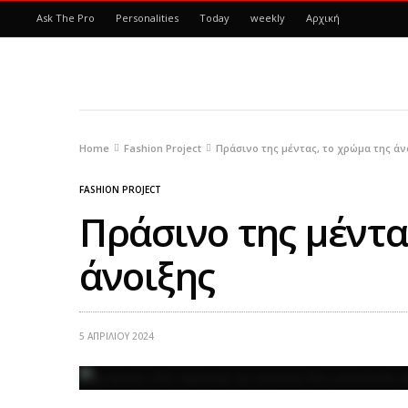
Ask The Pro
Personalities
Today
weekly
Αρχική
Home
Fashion Project
Πράσινο της μέντας, το χρώμα της άν
FASHION PROJECT
Πράσινο της μέντα
άνοιξης
5 ΑΠΡΙΛΊΟΥ 2024