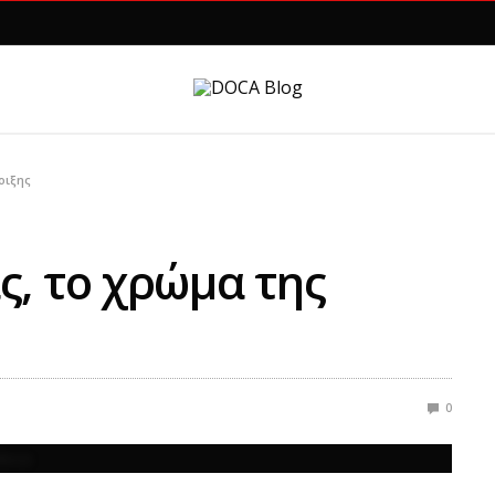
οιξης
ς, το χρώμα της
0